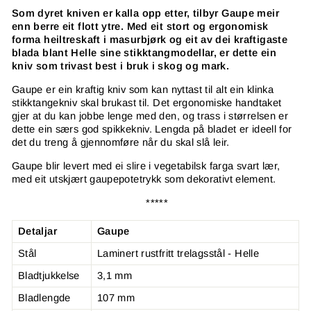
Som dyret kniven er kalla opp etter, tilbyr Gaupe meir
enn berre eit flott ytre. Med eit stort og ergonomisk
forma heiltreskaft i masurbjørk og eit av dei kraftigaste
blada blant Helle sine stikktangmodellar, er dette ein
kniv som trivast best i bruk i skog og mark.
Gaupe er ein kraftig kniv som kan nyttast til alt ein klinka
stikktangekniv skal brukast til. Det ergonomiske handtaket
gjer at du kan jobbe lenge med den, og trass i størrelsen er
dette ein særs god spikkekniv. Lengda på bladet er ideell for
det du treng å gjennomføre når du skal slå leir.
Gaupe blir levert med ei slire i vegetabilsk farga svart lær,
med eit utskjært gaupepotetrykk som dekorativt element.
*****
Detaljar
Gaupe
Stål
Laminert rustfritt trelagsstål - Helle
Bladtjukkelse
3,1 mm
Bladlengde
107 mm