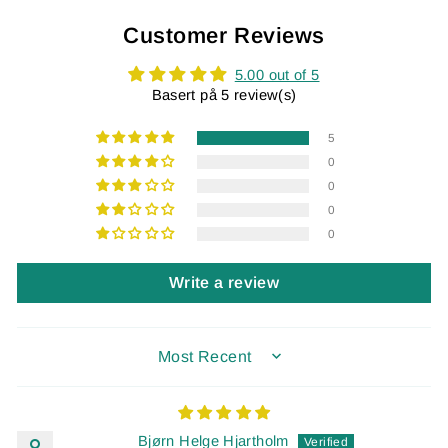
Customer Reviews
5.00 out of 5
Basert på 5 review(s)
5
0
0
0
0
Write a review
SORT BY
Bjørn Helge Hjartholm